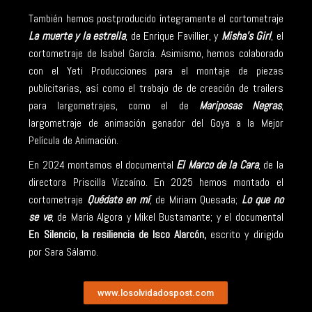
También hemos postproducido íntegramente el cortometraje
La muerte y la estrella
, de Enrique Favillier, y
Misha’s Girl
, el
cortometraje de Isabel García. Asimismo, hemos colaborado
con el Yeti Producciones para el montaje de piezas
publicitarias, así como el trabajo de de creación de trailers
para largometrajes, como el de
Mariposas Negras
,
largometraje de animación ganador del Goya a la Mejor
Película de Animación.
En 2024 montamos el documental
El Marco de la Cara
, de la
directora Priscilla Vizcaíno. En 2025 hemos montado el
cortometraje
Quédate en mí
, de Miriam Quesada;
Lo que no
se ve
, de Maria Algora y Mikel Bustamante; y el documental
En Silencio, la resiliencia de Isco Alarcón,
escrito y dirigido
por Sara Sálamo.
www.losolvidadospost.com