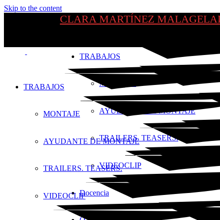
Skip to the content
CLARA MARTÍNEZ MALAGELA
TRABAJOS
MONTAJE
TRABAJOS
AYUDANTE DE MONTAJE
MONTAJE
TRAILERS. TEASERS.
AYUDANTE DE MONTAJE
VIDEOCLIP
TRAILERS. TEASERS.
Docencia
VIDEOCLIP
OTROS PROYECTOS