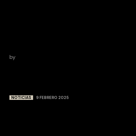
EDMON ROCH QUE
GANÓ EN LOS
FORQUÉ
by
Clara Martinez Malagelada
NOTICIAS
9 FEBRERO 2025
MARIPOSAS
NEGRAS,
GANADORA DEL