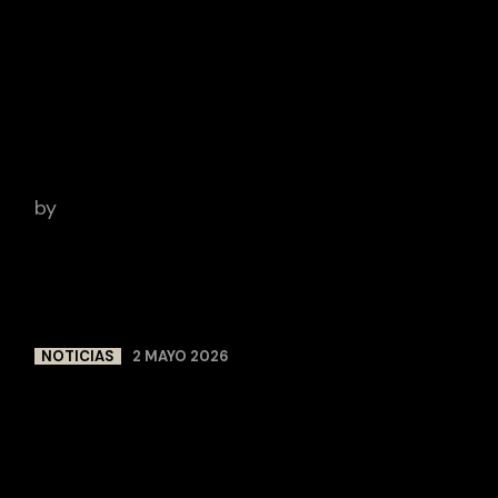
GOYA A MEJOR
PELÍCULA DE
ANIMACIÓN
by
Clara Martinez Malagelada
NOTICIAS
2 MAYO 2026
LAS MUJERES JASP
DE LA INDUSTRIA
ESPAÑOLA