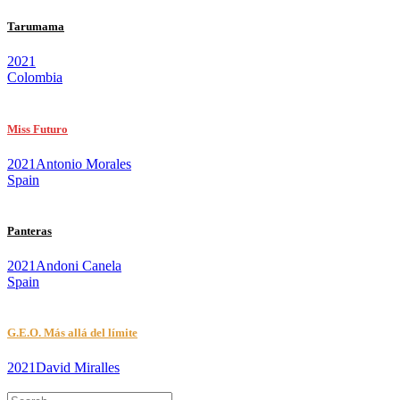
Tarumama
2021
Colombia
Miss Futuro
2021
Antonio Morales
Spain
Panteras
2021
Andoni Canela
Spain
G.E.O. Más allá del límite
2021
David Miralles