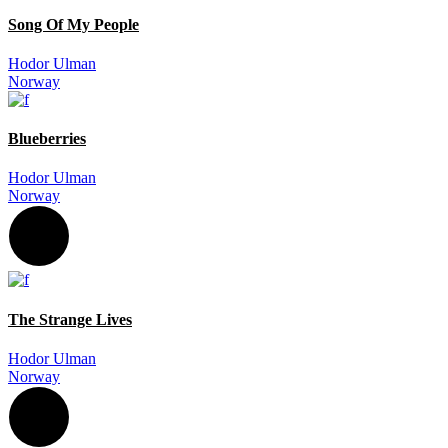
Song Of My People
Hodor Ulman
Norway
Blueberries
Hodor Ulman
Norway
The Strange Lives
Hodor Ulman
Norway