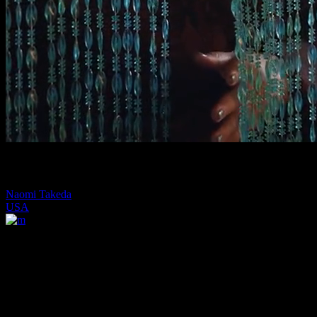
In The Mood For Red
Naomi Takeda
USA
Femme Like You