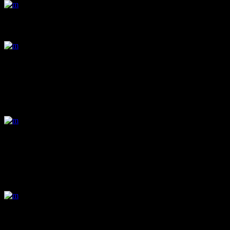
New Orleans Evenings
Someone Calling
Forest Lights
Persistence Of Friendship