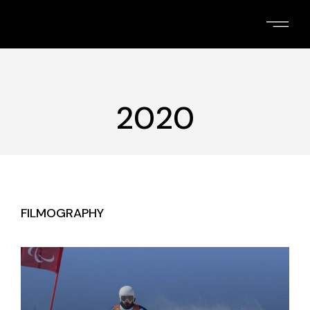
Skip
to
the
content
2020
FILMOGRAPHY