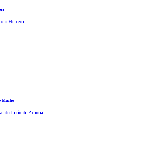
pia
rdo Herrero
lo Mucho
nando León de Aranoa