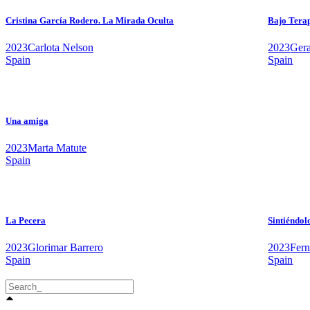
Cristina García Rodero. La Mirada Oculta
Bajo Tera
2023
Carlota Nelson
2023
Gera
Spain
Spain
Una amiga
2023
Marta Matute
Spain
La Pecera
Sintiéndo
2023
Glorimar Barrero
2023
Fer
Spain
Spain